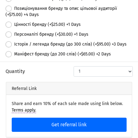
праворуч***
Позиціонування бренду та опис цільової аудиторії
(+
$75.00
) +
4
Days
Цінності бренду (+
$25.00
) +
1
Days
Персоналіті бренду (+
$30.00
) +
1
Days
Історія / легенда бренду (до 300 слів) (+
$95.00
) +
3
Days
Маніфест бренду (до 200 слів) (+
$65.00
) +
2
Days
Quantity
Referral Link
Share and earn 10% of each sale made using link below.
Terms apply.
Get referral link