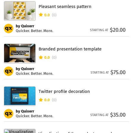
Pleasant seamless pattern
0.0
(0)
by Quixerr
$20.00
STARTING AT
Quicker. Better. More.
Branded presentation template
0.0
(0)
by Quixerr
$75.00
STARTING AT
Quicker. Better. More.
Twitter profile decoration
0.0
(0)
by Quixerr
$35.00
STARTING AT
Quicker. Better. More.