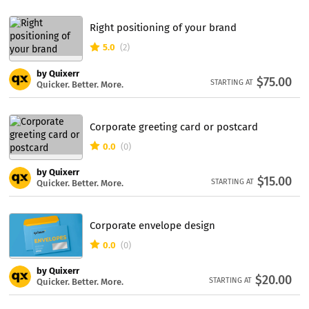
стити всі розділи, що входять до пакету та додаткових послу
г, які ви замовили.
Right positioning of your brand
Що як я забув замовити деякі додаткові послуги, які мені по
5.0
(2)
трібні?
by Quixerr
$75.00
Ви можете замовити додаткові послуги в будь-який момент,
STARTING AT
Quicker. Better. More.
навіть після розміщення замовлення. Список додаткових пос
луг буде доступний на сторінці замовлення.
Corporate greeting card or postcard
0.0
(0)
by Quixerr
$15.00
STARTING AT
Quicker. Better. More.
Corporate envelope design
0.0
(0)
by Quixerr
$20.00
STARTING AT
Quicker. Better. More.