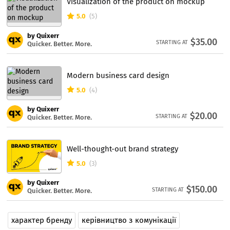
Visualization of the product on mockup
5.0
(5)
by Quixerr
$35.00
STARTING AT
Quicker. Better. More.
Modern business card design
5.0
(4)
by Quixerr
$20.00
STARTING AT
Quicker. Better. More.
Well-thought-out brand strategy
5.0
(3)
by Quixerr
$150.00
STARTING AT
Quicker. Better. More.
характер бренду
керівництво з комунікації