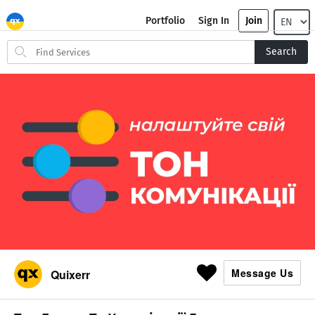
Portfolio
Sign In
Join
Search
Search
for
items
Message Us
Quixerr